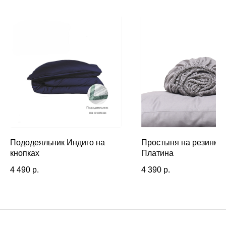
Пододеяльник Индиго на
Простыня на резинке
кнопках
Платина
4 490
р.
4 390
р.