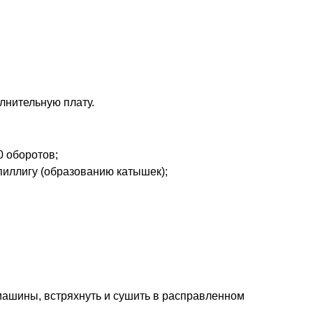
лнительную плату.
0 оборотов;
пиллигу (образованию катышек);
 машины, встряхнуть и сушить в расправленном