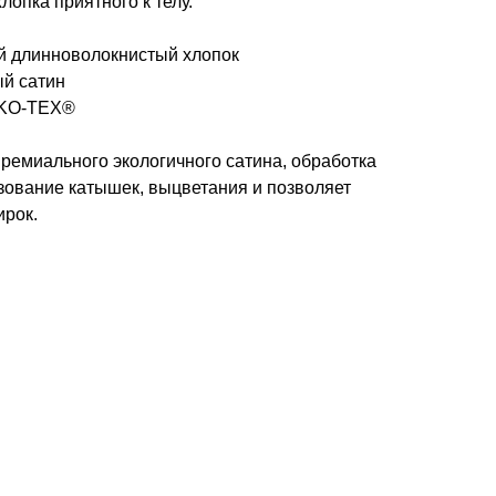
лопка приятного к телу.
й длинноволокнистый хлопок
ый сатин
EKO-TEX®
ремиального экологичного сатина, обработка
зование катышек, выцветания и позволяет
ирок.