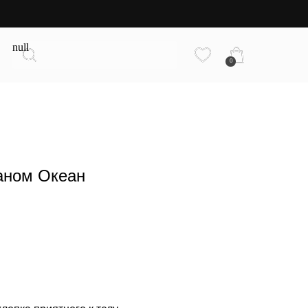
null
0
аном Океан