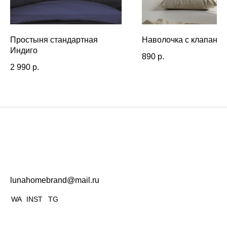
Простыня стандартная
Наволочка с клапаном
Индиго
890
р.
2 990
р.
lunahomebrand@mail.ru
WA
INST
TG