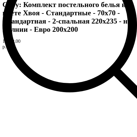
Copy: Комплект постельного белья в
цвете Хвоя - Стандартные - 70х70 -
Стандартная - 2-спальная 220х235 - на
молнии - Евро 200х200
11960,00
р.